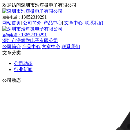
欢迎访问深圳市浩辉微电子有限公司
13652319291
服务电话：
网站首页
|
公司简介
|
产品中心
|
文章中心
|
联系我们
13652319291
咨询电话：
深圳市浩辉微电子有限公司
公司简介
产品中心
文章中心
联系我们
文章分类
公司动态
行业新闻
公司动态