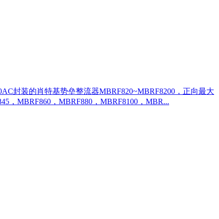
220AC封装的肖特基势垒整流器MBRF820~MBRF8200，正向最大
MBRF860，MBRF880，MBRF8100，MBR...